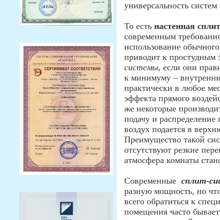
универсальность систем 
То есть
настенная спли
современным требования
использование обычного
приводит к простудным 
системы
, если они пра
к минимуму – внутренни
практически в любое мес
эффекта прямого воздей
же некоторые производи
подачу и распределение
воздух подается в верхн
Преимущество такой сис
отсутствуют резкие пер
атмосфера комнаты стан
Современные
сплит-си
разную мощность, но чт
всего обратиться к спец
помещения часто бывает